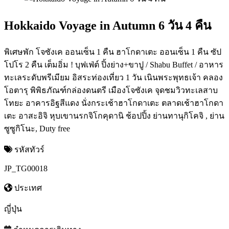
Hokkaido Voyage in Autumn 6 วัน 4 คืน
พิเศษพัก โจซังเค ออนเซ็น 1 คืน ฮาโกดาเตะ ออนเซ็น 1 คืน ซัป
โปโร 2 คืน เต็มอิ่ม ! บุฟเฟ่ต์ ปิ้งย่าง+ขาปู / Shabu Buffet / อาหาร
ทะเลระดับพรีเมียม อิสระท่องเที่ยว 1 วัน เนินพระพุทธเจ้า คลอง
โอตารุ พิพิธภัณฑ์กล่องดนตรี เมืองโจซังเค จุดชมวิวทะเลสาบ
โทยะ อาคารอิฐสีแดง นั่งกระเช้าฮาโกดาเตะ ตลาดเช้าฮาโกดา
เตะ อาสะอิจิ หุบเขานรกจิโกคุดานิ ช้อปปิ้ง ย่านทานุกิโคจิ , ย่าน
ซูซูกิโนะ, Duty free
รหัสทัวร์
JP_TG00018
ประเทศ
ญี่ปุ่น