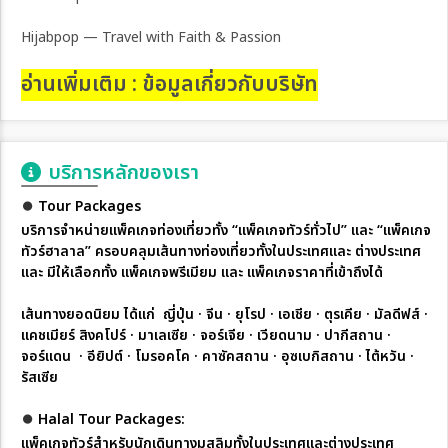
Hijabpop — Travel with Faith & Passion
อ่านเพิ่มเติม :
ข้อมูลเกี่ยวกับบริษัท
บริการหลักของเรา
⏺︎
Tour Packages
บริการจำหน่ายแพ็คเกจท่องเที่ยว
ทั้ง “แพ็คเกจทัวร์ทั่วไป” และ “แพ็คเกจ
ทัวร์ฮาลาล” ครอบคลุมเส้นทางท่องเที่ยวทั้งในประเทศและ ต่างประเทศ
และ มีให้เลือกทั้ง แพ็คเกจพรีเมียม และ แพ็คเกจราคาที่เข้าถึงได้
เส้นทางยอดนิยม ได้แก่
ญี่ปุ่น · จีน · ยุโรป · เอเชีย · ตุรเคีย · มัลดีฟส์ ·
แคชเมียร์ สิงคโปร์ · มาเลเซีย · จอร์เจีย · เวียดนาม · ปากีสถาน ·
จอร์แดน · อียิปต์ · โมรอคโค · คาซัคสถาน · อุซเบกิสถาน · ไต้หวัน ·
รัสเซีย
⏺︎
Halal Tour Packages:
แพ็คเกจทัวร์สำหรับนักเดินทางมุสลิม
ทั้งในประเทศและต่างประเทศ