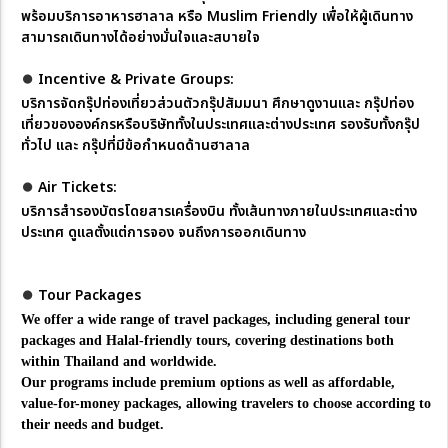
พร้อมบริการอาหารฮาลาล หรือ Muslim Friendly เพื่อให้ผู้เดินทาง
สามารถเดินทางได้อย่างมั่นใจและสบายใจ
⏺︎
Incentive & Private Groups:
บริการจัดกรุ๊ปท่องเที่ยวส่วนตัว
กรุ๊ปสัมมนา ศึกษาดูงาน
และ กรุ๊ปท่อง
เที่ยวขององค์กรหรือบริษัท
ทั้งในประเทศและต่างประเทศ
รองรับทั้งกรุ๊ป
ทั่วไป
และ กรุ๊ปที่มีข้อกำหนดด้านฮาลาล
⏺︎
Air Tickets:
บริการสำรองบัตรโดยสารเครื่องบิน
ทั้งเส้นทางภายในประเทศและต่าง
ประเทศ
ดูแลตั้งแต่การจอง จนถึงการออกเดินทาง
⏺︎
Tour Packages
We offer a wide range of travel packages, including general tour
packages and Halal-friendly tours, covering destinations both
within Thailand and worldwide.
Our programs include premium options as well as affordable,
value-for-money packages, allowing travelers to choose according to
their needs and budget.