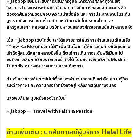
Hijabpop ยังมีประสบการณ์ในการดูแล โครงการศึกษาดูงานเชิง
วิชาการ โปรแกรมระดับสถาบัน และ การเดินทางของกลุ่มองค์กร ซึ่ง
ต้องอาศัยความรอบคอบ ความน่าเชื่อถือ และ การประสานงานในระดับ
สูง รวมถึงการทำงานร่วมกับ มหาวิทยาลัยในประเทศไทยและ
สหรัฐอเมริกา ตลอดจน บริษัทมหาชนและองค์กรเอกชนชั้นนำหลายแห่ง
เมื่อ Hijabpop เติบโตขึ้น เราได้ขยายการให้บริการผ่านแบรนด์ในเครือ
“Tiew Ka Mo (เที่ยวกะโม้)” เพื่อเปิดโอกาสให้การเดินทางที่มีคุณภาพ
เข้าถึงผู้คนได้หลากหลายยิ่งขึ้น ตั้งแต่การเดินทางระดับพรีเมียม ไป
จนถึงทางเลือกที่เรียบง่ายและเข้าถึงได้ โดยยังคงจัดบริการ Muslim-
friendly อย่างเหมาะสมตามความต้องการ
สำหรับเราการเดินทางไม่ใช่เรื่องของจำนวนสถานที่ แต่ คือ ความรู้สึก
ระหว่างทาง และ ความทรงจำที่ยังคงอยู่ หลังการเดินทางจบลง
แล้วพบกันณ มุมหนึ่งของโลกใบนี้
Hijabpop — Travel with Faith & Passion
อ่านเพิ่มเติม :
บทสัมภาษณ์ผู้บริหาร Halal Life