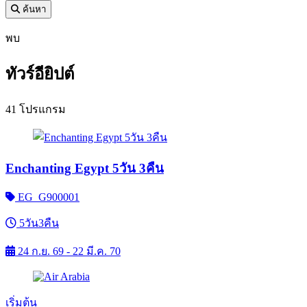
ค้นหา
พบ
ทัวร์อียิปต์
41 โปรแกรม
Enchanting Egypt 5วัน 3คืน
EG_G900001
5วัน3คืน
24 ก.ย. 69 - 22 มี.ค. 70
เริ่มต้น